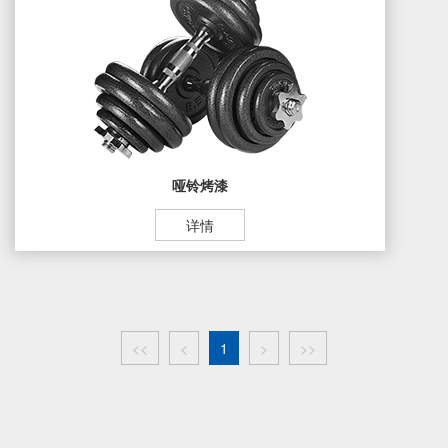
哑铃烤漆
详情
<<
<
1
>
>>